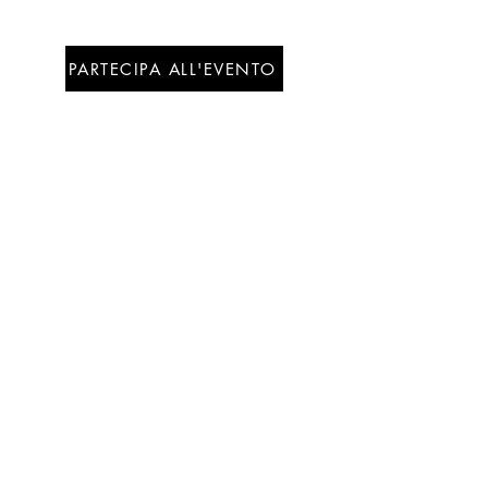
ne
PARTECIPA ALL'EVENTO
QUAND
O
sabato 20
settembre
2025
Dalle
10:30
ore:
Alle
12:30
ore:
Farmacia XX Settembre