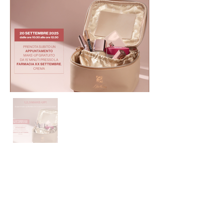
DOVE
Segui le
ultime news
Su
prenotazio