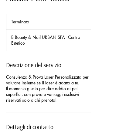
Terminato
T
e
r
B Beauty & Nail URBAN SPA - Centro
m
Estetico
i
n
a
t
Descrizione del servizio
o
Consulenza & Prova Laser Personalizzata per
valutare insieme se il laser è adatto a te.
Il momento giusto per dire addio ai peli
superflui, con prova e vantaggi esclusivi
riservati solo a chi prenota!
Dettagli di contatto