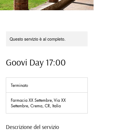
Questo servizio è al completo.
Goovi Day 17:00
Terminato
T
e
r
Farmacia XX Settembre, Via XX
m
Settembre, Crema, CR, Italia
i
n
a
t
Descrizione del servizio
o