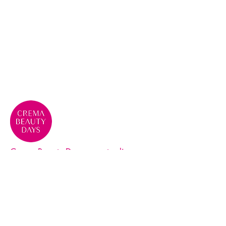
Crema Beauty Days, evento di
eccellenza per la Bellezza e la
Cosmesi
Contatti
Telefono:
+39 0373 259639