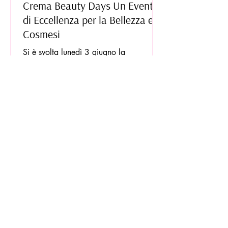
Crema Beauty Days Un Evento
di Eccellenza per la Bellezza e la
Cosmesi
Si è svolta lunedì 3 giugno la
conferenza stampa di lancio dell’evento
Crema Beauty Days , un’iniziativa di
straordinaria importanza...
Crema Beauty Days, evento di
eccellenza per la Bellezza e la
Cosmesi