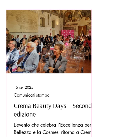
benessere, con un forte accento su
sostenibilità, inclusione ed innovazione.
Un evento del Comune di Crema,
realizzata in collaborazione con
Cosmetica Italia, Camera di Commercio
di Cremona, REI - Reindustria
Innovazione, ITS Academy Cremona -
Nuove Tecnol
15 set 2025
Comunicati stampa
Crema Beauty Days – Seconda
edizione
L’evento che celebra l’Eccellenza per la
Bellezza e la Cosmesi ritorna a Crema