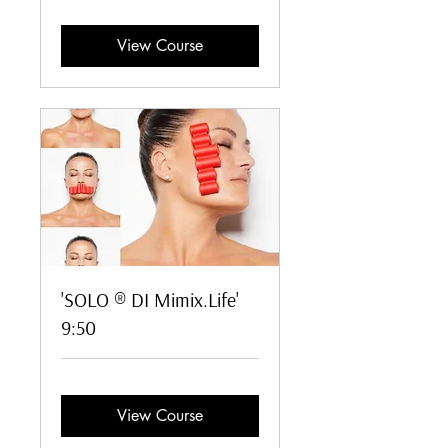
View Course
'SOLO ® DI Mimix.Life'
9:50
View Course