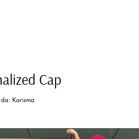
nalized Cap
 da:
Karisma