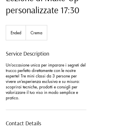
personalizzate 17:30
Ended
E
Crema
n
d
e
Service Description
d
Un’occasione unica per imparare i segreti del
trucco perfetto direttamente con le nostre
esperte! Tre mini classi da 3 persone per
vivere un’esperienza esclusiva e su misura:
scoprirai tecniche, prodotti e consigli per
valorizzare il tuo viso in modo semplice e
pratico.
Contact Details