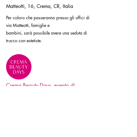
Matteotti, 16, Crema, CR, Italia
Per coloro che passeranno presso gli uffici di
via Matteotti, famiglie e
bambini, sarà possibile avere una seduta di
trucco con estetiste.
Crema Beauty Days, evento di
eccellenza per la Bellezza e la
Cosmesi
Contatti
Telefono:
+39 0373 259639
e-mail: