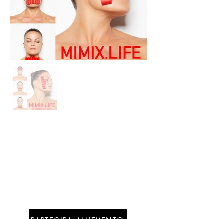
DOVE
Segui le
ultime news
Su
prenotazio
ne