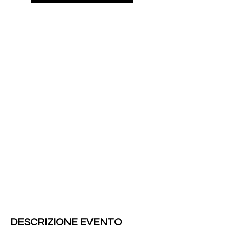
QUAND
O
sabato 20
settembre
2025
Dalle
09:30
ore:
Alle
18:30
ore:
Piazza Duomo, Crema
DESCRIZIONE EVENTO