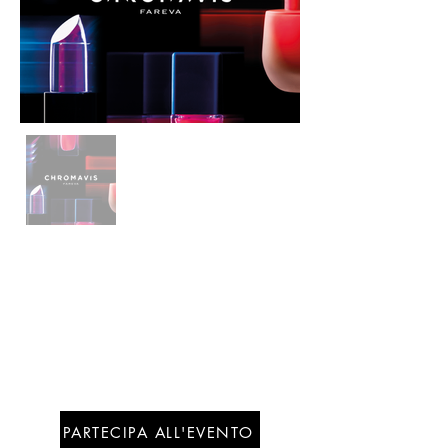
DOVE
Segui le
ultime news
Ingresso
libero
PARTECIPA ALL'EVENTO