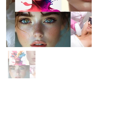
DOVE
Segui le
ultime news
Su
prenotazio
ne