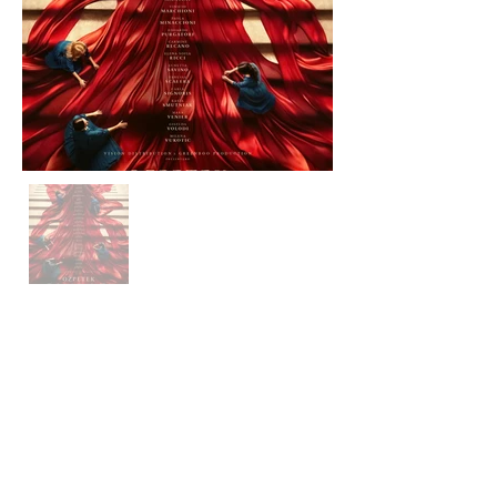
DOVE
Segui le
ultime news
Su
prenotazio
ne