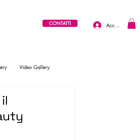
CONTATTI
Accedi
lery
Video Gallery
il
eauty