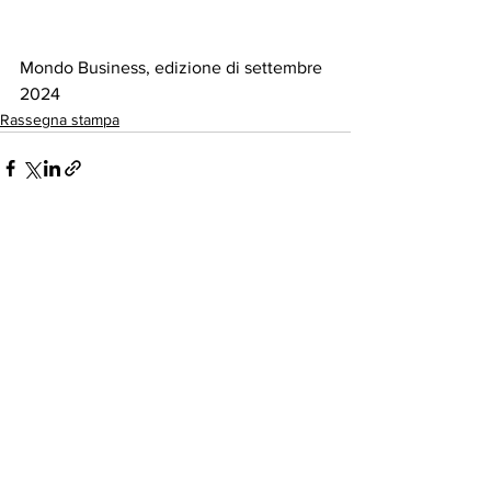
Mondo Business, edizione di settembre 
2024
Rassegna stampa
Crema Beauty Days, evento di
eccellenza per la Bellezza e la
Cosmesi
Contatti
Telefono:
+39 0373 259639