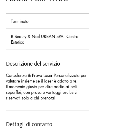
Terminato
T
e
r
B Beauty & Nail URBAN SPA - Centro
m
Estetico
i
n
a
t
Descrizione del servizio
o
Consulenza & Prova Laser Personalizzata per
valutare insieme se il laser è adatto a te.
Il momento giusto per dire addio ai peli
superflui, con prova e vantaggi esclusivi
riservati solo a chi prenota!
Dettagli di contatto