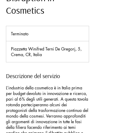
Cosmetics
Terminato
T
e
r
Piazzetta Winifred Terni De Gregorj, 5,
m
Crema, CR, Italia
i
n
a
t
Descrizione del servizio
o
L’industria della cosmetica è in Italia prima
per budget devoluto in innovazione e ricerca,
pari al 6% degli utili generati. A questa tavola
rotonda parteciperanno alcuni dei
protagonisti della trasformazione continua del
mondo della cosmesi. Verranno approfonditi
gli argomenti di innovazione in tutte le fasi
della filiera facendo riferimento ai temi
cardine che animano il dibattito pubblico e